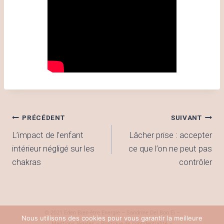
PRÉCÉDENT
SUIVANT
L’impact de l’enfant
Lâcher prise : accepter
intérieur négligé sur les
ce que l’on ne peut pas
chakras
contrôler
© 2021 Eden Bien-être Energie – Sandrine Del Bon Ei –
Nous utilisons des cookies pour vous garantir la meilleure
Mentions légales
–
Politique de confidentialité
–